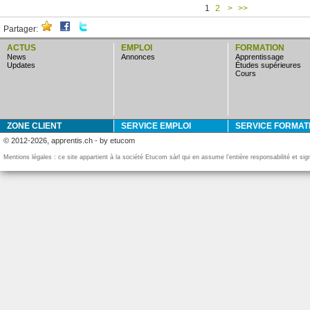
1
2
>
>>
Partager:
ACTUS
EMPLOI
FORMATION
news
annonces
apprentissage
updates
études supérieures
cours
ZONE CLIENT
SERVICE EMPLOI
SERVICE FORMAT
© 2012-2026, apprentis.ch - by etucom
Mentions légales : ce site appartient à la société Etucom sàrl qui en assume l’entière responsabilité et si